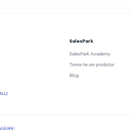
SalesPark
SalesPark Academy
Torna-te um produtor
Blog
RLL)
v1.0.199