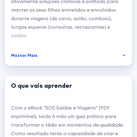
ativamente soluções criativas e práticas para
manter os seus filhos entretidos e envolvidos
durante viagens (de carro, avião, comboio),
longas esperas (consultas, restaurantes) e
saídas.
Necessidade principal: Reduzir o tempo de ecrã
Mostar Mais
(telemóveis/tablets) e oferecer alternativas em
momentos de tédio, promovendo a interação e a
diversão familiar.
O que vais aprender
Grupos de Amigos e Jovens Adultos (16+):
Pessoas que viajam juntas ou se reúnem
Com o eBook "SOS Saídas e Viagens" (PDF
frequentemente e desejam ter um "kit de
imprimível), terás à mão um guia prático para
sobrevivência" de jogos para preencher
transformar o tédio em momentos de qualidade.
momentos de espera ou socializar sem depender
Como resultado terás a capacidade de criar e