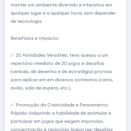
de tecnologia, valorizando o convívio e o humor.
manter um ambiente divertido e interativo em
qualquer lugar e a qualquer hora, sem depender
Este eBook é para todos os níveis e não exige
de tecnologia.
qualquer conhecimento prévio. É um recurso
prático e instantâneo.
Benefícios e Impacto:
✅ 20 Atividades Versáteis: tens acesso a um
repertório imediato de 20 jogos e desafios
(verbais, de desenho e de estratégia) prontos
para aplicar em em diversos contextos (carro,
avião, sala de espera, etc.).
✅ Promoção da Criatividade e Pensamento
Rápido: Adquirirás a habilidade de estimular e
participar em jogos que exigem improviso,
concentração e raciocínio lógico (ex: desafios